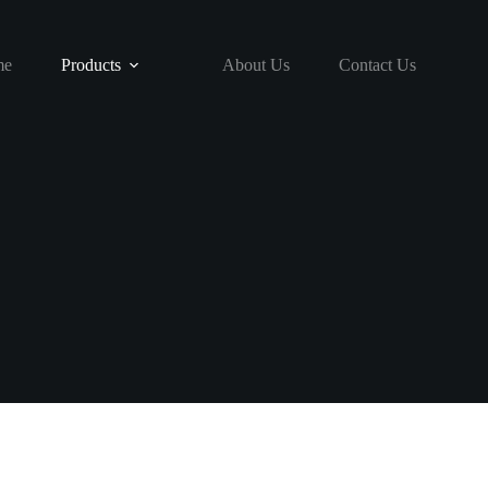
me
Products
About Us
Contact Us