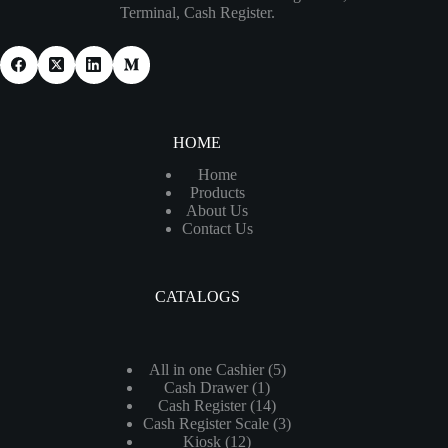
Terminal, Cash Register.
HOME
Home
Products
About Us
Contact Us
CATALOGS
5
All in one Cashier
5
1
Cash Drawer
1
个
14
Cash Register
14
个
产
3
Cash Register Scale
个
3
产
品
12
Kiosk
12
个
产
品