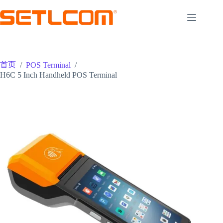
跳
至
内
容
首页
/
POS Terminal
/
H6C 5 Inch Handheld POS Terminal