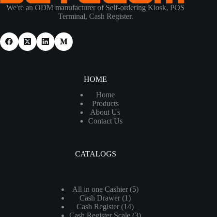
We're an ODM manufacturer of Self-ordering Kiosk, POS
Terminal, Cash Register.
HOME
Home
Products
About Us
Contact Us
CATALOGS
5
All in one Cashier
5
1
Cash Drawer
1
个
14
Cash Register
14
个
产
3
Cash Register Scale
个
3
产