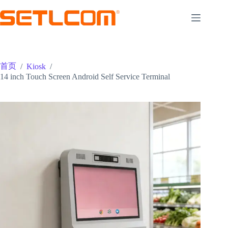
跳
至
内
容
首页
/
Kiosk
/
14 inch Touch Screen Android Self Service Terminal