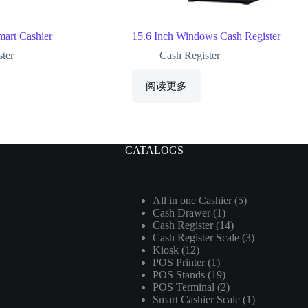
mart Cashier
15.6 Inch Windows Cash Register
ter
Cash Register
阅读更多
CATALOGS
5
All in one Cashier
5
1
Cash Drawer
1
个
14
Cash Register
14
个
产
3
Cash Register Scale
个
3
产
品
12
Kiosk
12
个
产
品
1
POS Printer
个
1
产
品
19
POS Stands
19
个
产
品
2
POS Terminal
2
个
产
品
1
Smart Cashier Scale
个
1
产
品