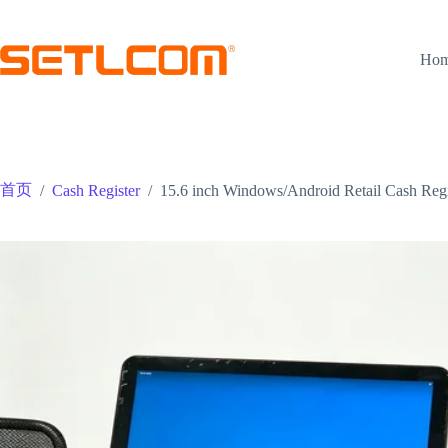
跳
至
内
Ho
容
首页
/
Cash Register
/
15.6 inch Windows/Android Retail Cash Regi