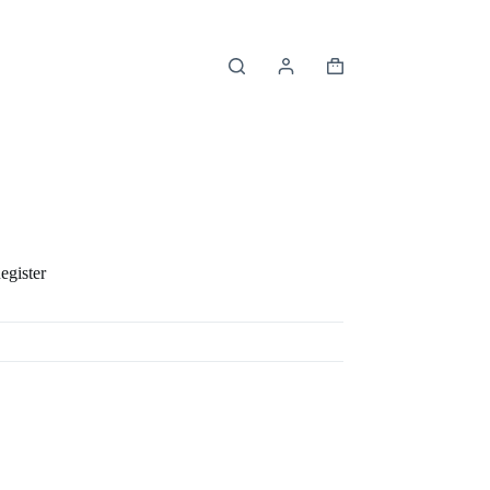
购
物
车
egister