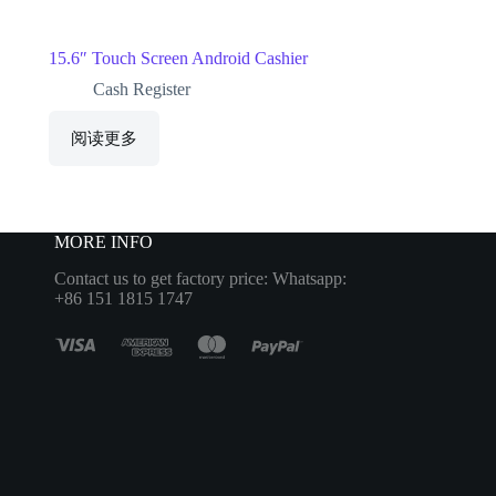
15.6″ Touch Screen Android Cashier
Cash Register
阅读更多
MORE INFO
Contact us to get factory price: Whatsapp:
+86 151 1815 1747