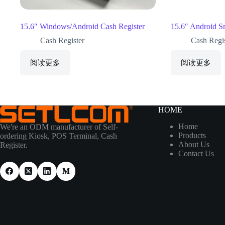
15.6″ Windows/Android Cash Register
15.6″ Android S
Cash Register
Cash Regis
阅读更多
阅读更多
HOME
Home
We're an ODM manufacturer of Self-
Products
ordering Kiosk, POS Terminal, Cash
About Us
Register.
Contact Us