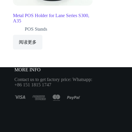
Metal POS Holder for Lane Series S300,
A35
POS Stands
阅读更多
MORE INFO
Contact us to get factory price: Whatsapp:
+86 151 1815 1747