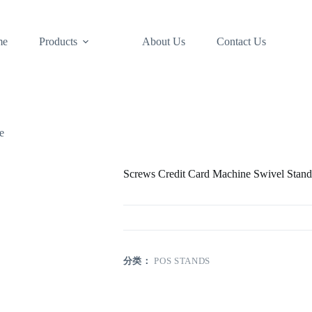
me
Products
About Us
Contact Us
e
Screws Credit Card Machine Swivel Stan
分类：
POS STANDS