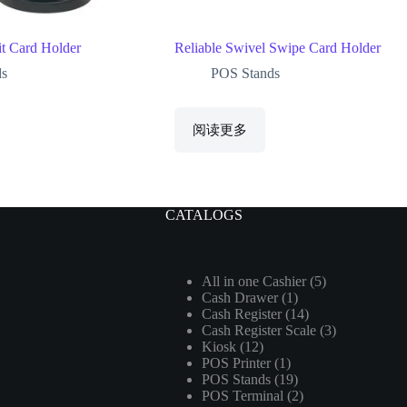
it Card Holder
Reliable Swivel Swipe Card Holder
ds
POS Stands
阅读更多
CATALOGS
5
All in one Cashier
5
1
Cash Drawer
1
个
14
Cash Register
14
个
产
3
Cash Register Scale
个
3
产
品
12
Kiosk
12
个
产
品
1
POS Printer
个
1
产
品
19
POS Stands
19
个
产
品
2
POS Terminal
2
个
产
品