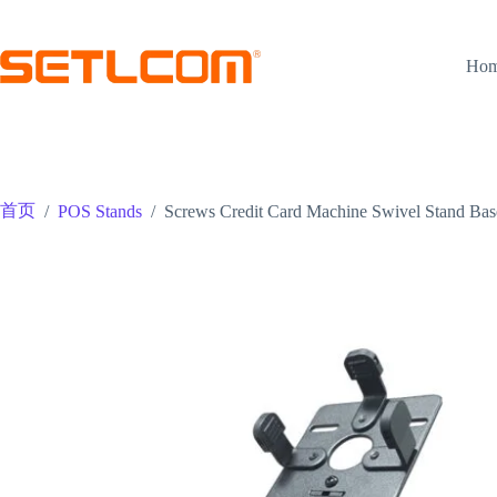
跳
至
内
Ho
容
首页
/
POS Stands
/
Screws Credit Card Machine Swivel Stand Bas