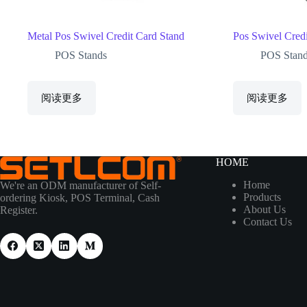
Metal Pos Swivel Credit Card Stand
Pos Swivel Cred
POS Stands
POS Stan
阅读更多
阅读更多
HOME
Home
We're an ODM manufacturer of Self-
Products
ordering Kiosk, POS Terminal, Cash
About Us
Register.
Contact Us