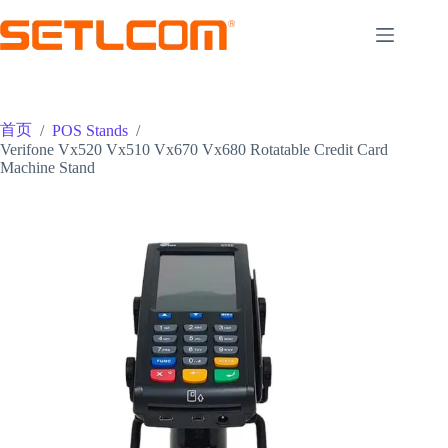
跳
至
内
容
首页
/
POS Stands
/
Verifone Vx520 Vx510 Vx670 Vx680 Rotatable Credit Card
Machine Stand