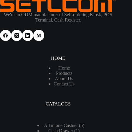
We're an ODM manufacturer of Self-ordering Kiosk, POS
Terminal, Cash Register.
HOME
Home
Products
About Us
Contact Us
CATALOGS
5
All in one Cashier
5
1
Cash Drawer
1
个