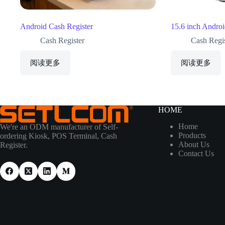
Android Cash Register
15.6 inch Androi
Cash Register
Cash Regis
阅读更多
阅读更多
HOME
Home
We're an ODM manufacturer of Self-
Products
ordering Kiosk, POS Terminal, Cash
About Us
Register.
Contact Us