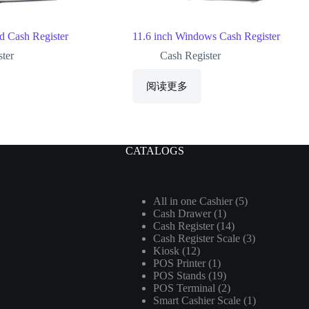
d Cash Register
11.6 inch Windows Cash Register
ter
Cash Register
阅读更多
CATALOGS
5
All in one Cashier
5
1
Cash Drawer
1
个
14
Cash Register
14
个
产
3
Cash Register Scale
个
3
产
品
12
Kiosk
12
个
产
品
1
POS Printer
个
1
产
品
19
POS Stands
19
个
产
品
2
POS Terminal
2
个
产
品
1
Smart Cashier Scale
个
1
产
品