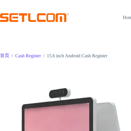
跳
至
内
Ho
容
首页
/
Cash Register
/
15.6 inch Android Cash Register