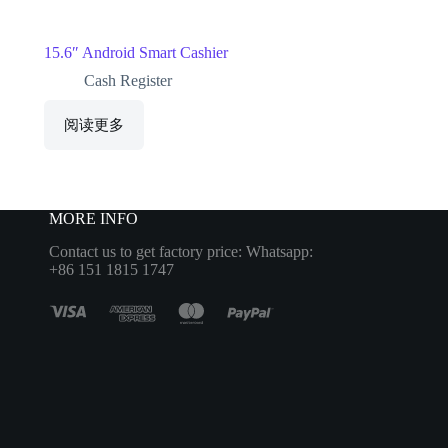
15.6″ Android Smart Cashier
Cash Register
阅读更多
MORE INFO
Contact us to get factory price: Whatsapp:
+86 151 1815 1747