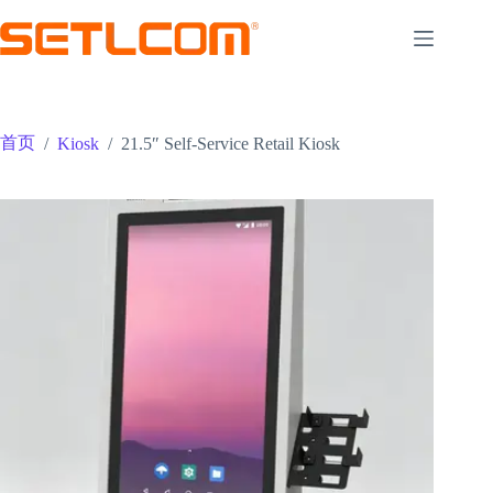
跳
至
内
容
首页
/
Kiosk
/
21.5″ Self-Service Retail Kiosk