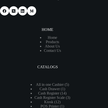
HOME
Home
Products
About Us
Contact Us
CATALOGS
5
All in one Cashier
5
1
Cash Drawer
1
个
14
Cash Register
14
个
产
3
Cash Register Scale
个
3
产
品
12
Kiosk
12
个
产
品
1
POS Printer
个
1
产
品