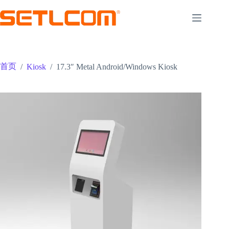
跳
至
内
容
首页
/
Kiosk
/
17.3″ Metal Android/Windows Kiosk