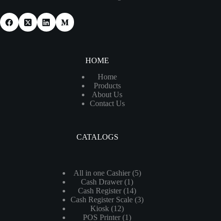
HOME
Home
Products
About Us
Contact Us
CATALOGS
5
All in one Cashier
5
1
Cash Drawer
1
个
14
Cash Register
14
个
产
3
Cash Register Scale
个
3
产
品
12
Kiosk
12
个
产
品
1
POS Printer
个
1
产
品