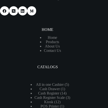
HOME
Home
Products
About Us
Contact Us
CATALOGS
5
All in one Cashier
5
1
Cash Drawer
1
个
14
Cash Register
14
个
产
3
Cash Register Scale
个
3
产
品
12
Kiosk
12
个
产
品
1
POS Printer
个
1
产
品