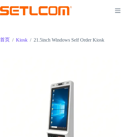
跳
至
内
容
首页
/
Kiosk
/
21.5inch Windows Self Order Kiosk